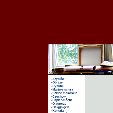
• Szydłów
• Obrazy
• Rysunki
• Martwe natury
• Szkice malarskie
• Czechow
• Papier-mâché
• O autorze
• Osiągnięcia
• Kontakt