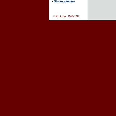
• Strona główna
©
M.Lipska
, 2006–2016